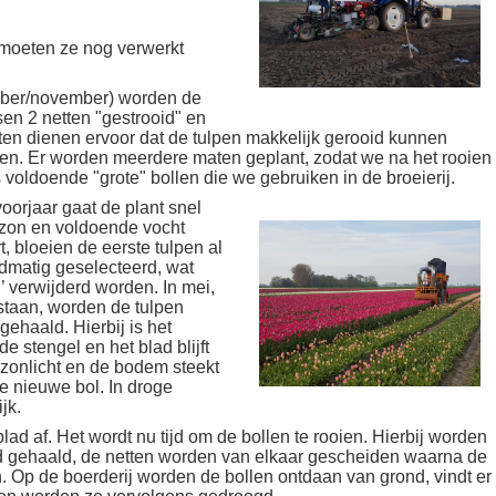
, moeten ze nog verwerkt
ktober/november) worden de
en 2 netten "gestrooid" en
ten dienen ervoor dat de tulpen makkelijk gerooid kunnen
len. Er worden meerdere maten geplant, zodat we na het rooien
oldoende "grote" bollen die we gebruiken in de broeierij.
 voorjaar gaat de plant snel
l zon en voldoende vocht
t, bloeien de eerste tulpen al
ndmatig geselecteerd, wat
’ verwijderd worden. In mei,
 staan, worden de tulpen
gehaald. Hierbij is het
e stengel en het blad blijft
 zonlicht en de bodem steekt
de nieuwe bol. In droge
jk.
t blad af. Het wordt nu tijd om de bollen te rooien. Hierbij worden
ond gehaald, de netten worden van elkaar gescheiden waarna de
. Op de boerderij worden de bollen ontdaan van grond, vindt er