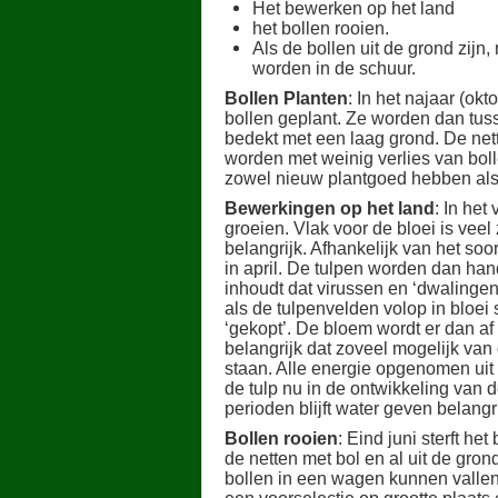
Het bewerken op het land
het bollen rooien.
Als de bollen uit de grond zijn
worden in de schuur.
Bollen Planten
: In het najaar (o
bollen geplant. Ze worden dan tuss
bedekt met een laag grond. De net
worden met weinig verlies van bol
zowel nieuw plantgoed hebben als v
Bewerkingen op het land
: In het
groeien. Vlak voor de bloei is vee
belangrijk. Afhankelijk van het soor
in april. De tulpen worden dan ha
inhoudt dat virussen en ‘dwalingen
als de tulpenvelden volop in bloei
‘gekopt’. De bloem wordt er dan af 
belangrijk dat zoveel mogelijk van d
staan. Alle energie opgenomen uit
de tulp nu in de ontwikkeling van 
perioden blijft water geven belangri
Bollen rooien
: Eind juni sterft he
de netten met bol en al uit de gr
bollen in een wagen kunnen vallen