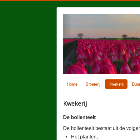
Home
Broeierij
Kwekerij
Duur
Kwekerij
De bollenteelt
De bollenteelt bestaat uit de volg
Het planten,