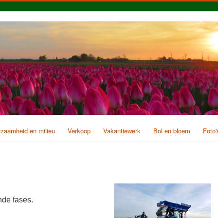
zaamheid en milieu
Verkoop
Vakantiewerk
Bol en bloem
Foto'
ende fases.