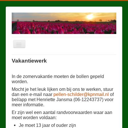
Schakelen
navigatie
Home
Vakantiewerk
Broeierij
In de zomervakantie moeten de bollen gepeld
Kwekerij
worden.
Duurzaamheid en milieu
Mocht je het leuk lijken om bij ons te werken, stuur
dan een e-mail naar
pellen-schilder@kpnmail.nl
of
Verkoop
bel/app met Henriette Jansma (06-12243737) voor
meer informatie.
Vakantiewerk
Er zijn wel een aantal randvoorwaarden waar aan
Bol en bloem
moet worden voldaan:
Je moet 13 jaar of ouder zijn
Foto's